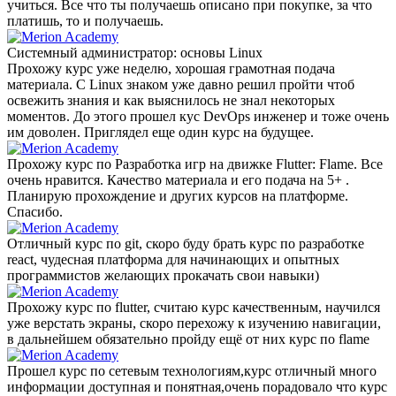
учиться. Все что ты получаешь описано при покупке, за что
платишь, то и получаешь.
Системный администратор: основы Linux
Прохожу курс уже неделю, хорошая грамотная подача
материала. С Linux знаком уже давно решил пройти чтоб
освежить знания и как выяснилось не знал некоторых
моментов. До этого прошел кус DevOps инженер и тоже очень
им доволен. Приглядел еще один курс на будущее.
Прохожу курс по Разработка игр на движке Flutter: Flame. Все
очень нравится. Качество материала и его подача на 5+ .
Планирую прохождение и других курсов на платформе.
Спасибо.
Отличный курс по git, скоро буду брать курс по разработке
react, чудесная платформа для начинающих и опытных
программистов желающих прокачать свои навыки)
Прохожу курс по flutter, считаю курс качественным, научился
уже верстать экраны, скоро перехожу к изучению навигации,
в дальнейшем обязательно пройду ещё от них курс по flame
Прошел курс по сетевым технологиям,курс отличный много
информации доступная и понятная,очень порадовало что курс