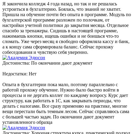
Я закончила колледж 4 года назад, но так и не решалась
устроиться в бухгалтерию. Боялась, что знаний не хватит.
Пришла на обучение почти без опыта в программе. Модуль по
бухгалтерской программе разложен по полочкам, от
настройки учетной политики до закрытия месяца. Отдельное
спасибо за тренажеры. Сидишь в настоящей программе,
нажимаешь кнопки, ищешь ошибки и не боишься что-то
сломать. Уже через месяц я свободно оформляла кассу и банк,
а к концу сама сформировала баланс. Сейчас прохожу
собеседования и чувствую себя уверенно.
Достоинства: По окончании дают документ
Недостатки: Нет
Опыта в бухгалтерии пока мало, поэтому параллельно с
работой прохожу обучение. Нужно было быстро войти в
процессы и не дергать коллег по каждому вопросу. Курс дает
структуру, как работать в 1С, как закрывать периоды, что
делать с налогами. Все сразу применяю на практике, многие
вещи перестали быть темным лесом. Сейчас справляюсь сама
с большей частью задач. По окончании дают документ
установленного образца
Достоинства: Хорошая структура курса, практический подход,