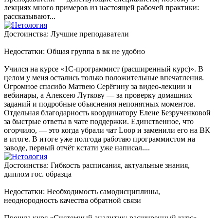
лекциях много примеров из настоящей рабочей практики:
рассказывают...
Достоинства: Лучшие преподаватели
Недостатки: Общая группа в вк не удобно
Учился на курсе «1С-программист (расширенный курс)». В
целом у меня остались только положительные впечатления.
Огромное спасибо Матвею Серёгину за видео-лекции и
вебинары, а Алексею Луткову — за проверку домашних
заданий и подробные объяснения непонятных моментов.
Отдельная благодарность координатору Елене Безрученковой
за быстрые ответы в чате поддержки. Единственное, что
огорчило, — это когда убрали чат Loop и заменили его на ВК
в итоге. В итоге уже полгода работаю программистом на
заводе, первый отчёт кстати уже написал....
Достоинства: Гибкость расписания, актуальные знания,
диплом гос. образца
Недостатки: Необходимость самодисциплины,
неоднородность качества обратной связи
Прошла курс «Системный аналитик: расширенный курс» —