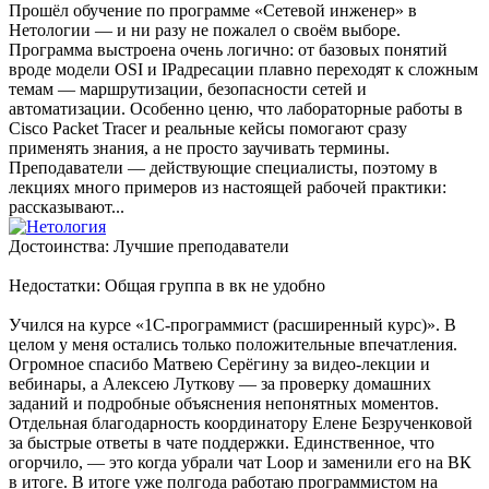
Прошёл обучение по программе «Сетевой инженер» в
Нетологии — и ни разу не пожалел о своём выборе.
Программа выстроена очень логично: от базовых понятий
вроде модели OSI и IPадресации плавно переходят к сложным
темам — маршрутизации, безопасности сетей и
автоматизации. Особенно ценю, что лабораторные работы в
Cisco Packet Tracer и реальные кейсы помогают сразу
применять знания, а не просто заучивать термины.
Преподаватели — действующие специалисты, поэтому в
лекциях много примеров из настоящей рабочей практики:
рассказывают...
Достоинства: Лучшие преподаватели
Недостатки: Общая группа в вк не удобно
Учился на курсе «1С-программист (расширенный курс)». В
целом у меня остались только положительные впечатления.
Огромное спасибо Матвею Серёгину за видео-лекции и
вебинары, а Алексею Луткову — за проверку домашних
заданий и подробные объяснения непонятных моментов.
Отдельная благодарность координатору Елене Безрученковой
за быстрые ответы в чате поддержки. Единственное, что
огорчило, — это когда убрали чат Loop и заменили его на ВК
в итоге. В итоге уже полгода работаю программистом на