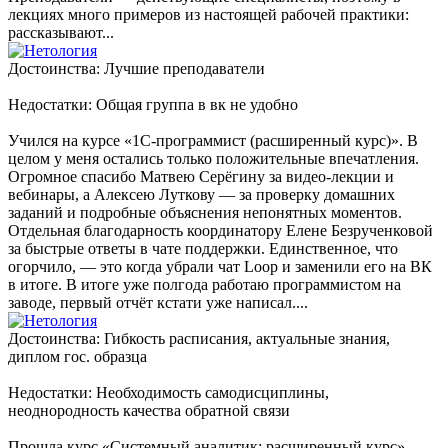
лекциях много примеров из настоящей рабочей практики:
рассказывают...
Достоинства: Лучшие преподаватели
Недостатки: Общая группа в вк не удобно
Учился на курсе «1С-программист (расширенный курс)». В
целом у меня остались только положительные впечатления.
Огромное спасибо Матвею Серёгину за видео-лекции и
вебинары, а Алексею Луткову — за проверку домашних
заданий и подробные объяснения непонятных моментов.
Отдельная благодарность координатору Елене Безрученковой
за быстрые ответы в чате поддержки. Единственное, что
огорчило, — это когда убрали чат Loop и заменили его на ВК
в итоге. В итоге уже полгода работаю программистом на
заводе, первый отчёт кстати уже написал....
Достоинства: Гибкость расписания, актуальные знания,
диплом гос. образца
Недостатки: Необходимость самодисциплины,
неоднородность качества обратной связи
Прошла курс «Системный аналитик: расширенный курс» —