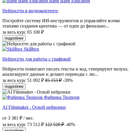
Bang Bang Education
Нейросети в видеоконтенте
Постройте систему ИИ-инструментов и управляйте всеми
этапами создания креатива — от идеи до финально...
за весь курс
65 100 ₽
подробнее
Skillbox
Нейросети для работы с графикой
Нейросети помогают писать тексты и код, генерируют визуал,
анализируют данные и делают переводы с лю...
за весь курс
51 092 ₽
85 153 ₽
-39%
подробнее
Фабрика Творцов
AI Filmmaker - Освой нейронки
от 3 381 ₽ / мес.
за весь курс
73 512 ₽
122 520 ₽
-40%
подробнее