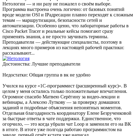
Нетологии — и ни разу не пожалел о своём выборе.
Программа выстроена очень логично: от базовых понятий
вроде модели OSI и IPадресации плавно переходят к сложным
темам — маршрутизации, безопасности сетей и
автоматизации. Особенно ценю, что лабораторные работы в
Cisco Packet Tracer и реальные кейсы помогают сразу
применять знания, а не просто заучивать термины.
Преподаватели — действующие специалисты, поэтому в
лекциях много примеров из настоящей рабочей практики:
рассказывают...
Достоинства: Лучшие преподаватели
Недостатки: Общая группа в вк не удобно
Учился на курсе «1С-программист (расширенный курс)». В
целом у меня остались только положительные впечатления.
Огромное спасибо Матвею Серёгину за видео-лекции и
вебинары, а Алексею Луткову — за проверку домашних
заданий и подробные объяснения непонятных моментов.
Отдельная благодарность координатору Елене Безрученковой
за быстрые ответы в чате поддержки. Единственное, что
огорчило, — это когда убрали чат Loop и заменили его на ВК
в итоге. В итоге уже полгода работаю программистом на
заводе, первый отчёт кстати уже написал....