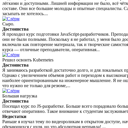
лёгкими и доступными. Лишней информации не было, всё чётко
составе. Они все большие молодцы и опытные специалисты. Сам
засыпать не хотелось....
Сыро.
Достоинства
Я проходил курс подготовки JavaScript-разработчиков. Препод
они не были полными. Поскольку я не работал, у меня было д
включали как повторение материала, так и творческие самосто
курса — отличные преподаватели, оперативная...
Решил освоить Kubernetes
Достоинства
Я занимаюсь разработкой достаточно долго, и для локальных 
Однако с увеличением объемов работ и переходом к высоконаг
наиболее ориентированным на инженерное мышление. Я не оши
что нужно не только для резюме,...
Большая нагрузка
Достоинства
Посещал курс по JS-разработке. Больше всего порадовало бол
отвечают оперативно. Такое внимание к студентам заслуживае
Недостатки
Раньше я изучал тему по видеороликам в открытом доступе, нач
обучающихся с нуля, но это абсолютная неправда! ...