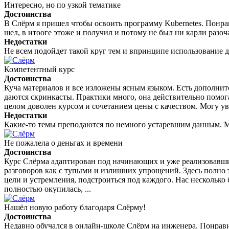
Интересно, но по узкой тематике
Достоинства
В Слёрм я пришел чтобы освоить программу Kubernetes. Понрави
шел, в итооге этоже и получил и потому не был ни карли раз
Недостатки
Не всем подойдет такой круг тем и впринципе использование 
Компетентный курс
Достоинства
Куча материалов и все изложены ясным языком. Есть дополните
даются скринкасты. Практики много, она действительно помо
целом доволен курсом и сочетанием цены с качеством. Могу ув
Недостатки
Какие-то темы преподаются по немного устаревшим данным. Мно
Не пожалела о деньгах и времени
Достоинства
Курс Слёрма адаптирован под начинающих и уже реализовавши
разговоров как с тупыми и излишних упрощений. Здесь полно т
цели и устремления, подстроиться под каждого. Нас несколько
полностью окупилась, ...
Нашёл новую работу благодаря Слёрму!
Достоинства
Недавно обучался в онлайн-школе Слёрм на инженера. Понрав