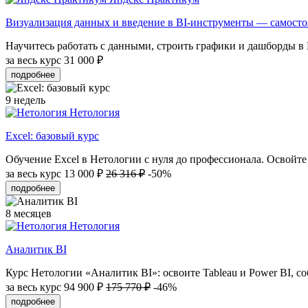
Визуализация данных и введение в BI-инструменты — самост
Научитесь работать с данными, строить графики и дашборды в D
за весь курс
31 000 ₽
подробнее
9 недель
Нетология
Excel: базовый курс
Обучение Excel в Нетологии с нуля до профессионала. Освойте
за весь курс
13 000 ₽
26 316 ₽
-50%
подробнее
8 месяцев
Нетология
Аналитик BI
Курс Нетологии «Аналитик BI»: освоите Tableau и Power BI, соб
за весь курс
94 900 ₽
175 770 ₽
-46%
подробнее