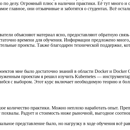
 по делу. Огромный плюс в наличии практики. Её тут много и о
ое главное, они отзывчивые и заботятся о студентах. Всё остал
аватели объясняют материал ясно, предоставляют обратную связь
остаточно времени для обучения. Информации предложено много,
ятельные проекты. Также благодарен технической поддержке, кот
проектов мне было достаточно знаний в области Docker и Docke
руженным проектам я решил изучить Kubernetes — инструментар
бся с выбором. Этот курс включает необходимую теорию и бол
ьшое количество практики. Можно неплохо наработать опыт. Пре
т похвалы. Радует и стоимость ниже рыночной, выгодное соотно
альное представление было, но нагрузку в ходе обучения всё рав