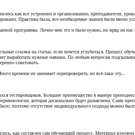
лось как все устроенно и организованно, преподаватели, уроки, 
очарованн. Практика была, все необходимые знания были мною у
данной программы. Лично мне это и было нужно, но вряд ли нас
льные ссылки на статьи, если хочется углубиться. Процесс обуч
гает выработать нужные навыки. По любым вопросам подсказыва
еренно советовать.
го времени не занимает перепроверить, но всё-таки эту...
хся тестировщиков. Большое преимущество в манере преподнесе
ерминологии, которая досконально будет разъяснена. Сами преп
 было, поэтому отсутствие индивидуального подхода можно было 
илось, как составлен сам обучающий процесс. Материал изложе