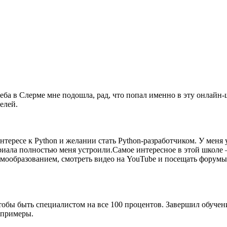
еба в Слерме мне подошла, рад, что попал именно в эту онлайн-
елей.
тересе к Python и желании стать Python-разработчиком. У меня
иала полностью меня устроили.Самое интересное в этой школе 
мообразованием, смотреть видео на YouTube и посещать форумы.
обы быть специалистом на все 100 процентов. Завершил обучени
 примеры.