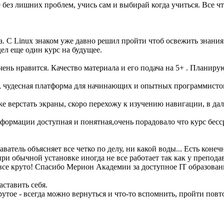
без лишних проблем, учись сам и выбирай когда учиться. Все чт
. С Linux знаком уже давно решил пройти чтоб освежить знания
ел еще один курс на будущее.
 очень нравится. Качество материала и его подача на 5+ . Плани
eact, чудесная платформа для начинающих и опытных программис
уже верстать экраны, скоро перехожу к изучению навигации, в да
ормации доступная и понятная,очень порадовало что курс бесс
ватель объясняет все четко по делу, ни какой воды... Есть коне
и обычной установке иногда не все работает так как у преподав
все круто! Спасибо Мерион Академии за доступное IT образован
ставить себя.
рутое - всегда можно вернуться и что-то вспомнить, пройти пов