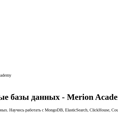
cademy
ые базы данных - Merion Acad
х. Научись работать с MongoDB, ElasticSearch, ClickHouse, Cou