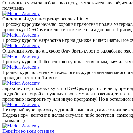
Отличные курсы за небольшую цену, самостоятельное обучение 
получаешь.
Системный администратор: основы Linux
Прохожу курс уже неделю, хорошая грамотная подача материала
прошел кус DevOps инженер и тоже очень им доволен. Пригляд
Прохожу курс по Разработка игр на движке Flutter: Flame. Все
Отличный курс по git, скоро буду брать курс по разработке r
Прохожу курс по flutter, считаю курс качественным, научился 
Прошел курс по сетевым технологиям,курс отличный много инф
проходить курс по Линукс.
Здравствуйте, прохожу курс по DevOps, курс отличный, препода
подробная настройка нужных программ для практики, так как пр
правильно настроить ту или иную программу! Но в остальном 
Не первый курс прохожу у данной компании, самое сложное - за
Подача норм, контент в целом актуален либо доступен, самое к
вызвали =)
Перейти ко всем отзывам