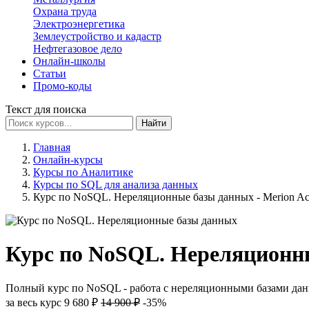
Охрана труда
Электроэнергетика
Землеустройство и кадастр
Нефтегазовое дело
Онлайн-школы
Статьи
Промо-коды
Текст для поиска
Найти
Главная
Онлайн-курсы
Курсы по Аналитике
Курсы по SQL для анализа данных
Курс по NoSQL. Нереляционные базы данных - Merion A
Курс по NoSQL. Нереляционн
Полный курс по NoSQL - работа с нереляционными базами данны
за весь курс
9 680 ₽
14 900 ₽
-35%