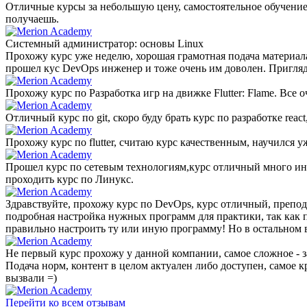
Отличные курсы за небольшую цену, самостоятельное обучение 
получаешь.
Системный администратор: основы Linux
Прохожу курс уже неделю, хорошая грамотная подача материала
прошел кус DevOps инженер и тоже очень им доволен. Пригляд
Прохожу курс по Разработка игр на движке Flutter: Flame. Все
Отличный курс по git, скоро буду брать курс по разработке r
Прохожу курс по flutter, считаю курс качественным, научился 
Прошел курс по сетевым технологиям,курс отличный много инф
проходить курс по Линукс.
Здравствуйте, прохожу курс по DevOps, курс отличный, препода
подробная настройка нужных программ для практики, так как пр
правильно настроить ту или иную программу! Но в остальном 
Не первый курс прохожу у данной компании, самое сложное - за
Подача норм, контент в целом актуален либо доступен, самое к
вызвали =)
Перейти ко всем отзывам