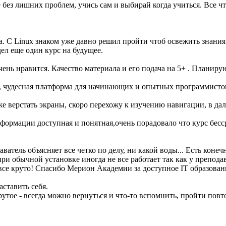
без лишних проблем, учись сам и выбирай когда учиться. Все чт
. С Linux знаком уже давно решил пройти чтоб освежить знания
ел еще один курс на будущее.
 очень нравится. Качество материала и его подача на 5+ . Плани
eact, чудесная платформа для начинающих и опытных программис
уже верстать экраны, скоро перехожу к изучению навигации, в да
ормации доступная и понятная,очень порадовало что курс бесс
ватель объясняет все четко по делу, ни какой воды... Есть коне
и обычной установке иногда не все работает так как у преподав
все круто! Спасибо Мерион Академии за доступное IT образован
ставить себя.
рутое - всегда можно вернуться и что-то вспомнить, пройти пов