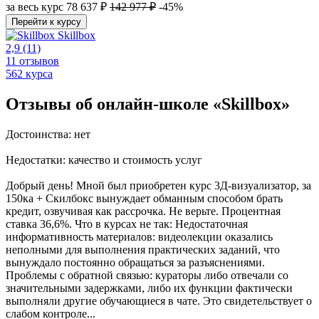
за весь курс
78 637 ₽
142 977 ₽
-45%
Перейти к курсу
Skillbox
2,9
(11)
11 отзывов
562 курса
Отзывы об онлайн-школе «Skillbox»
Достоинства: нет
Недостатки: качество и стоимость услуг
Добрый день! Мной был приобретен курс 3Д-визуализатор, за
150ка + Скилбокс вынуждает обманным способом брать
кредит, озвучивая как рассрочка. Не верьте. Процентная
ставка 36,6%. Что в курсах не так: Недостаточная
информативность материалов: видеолекции оказались
неполными для выполнения практических заданий, что
вынуждало постоянно обращаться за разъяснениями.
Проблемы с обратной связью: кураторы либо отвечали со
значительными задержками, либо их функции фактически
выполняли другие обучающиеся в чате. Это свидетельствует о
слабом контроле...