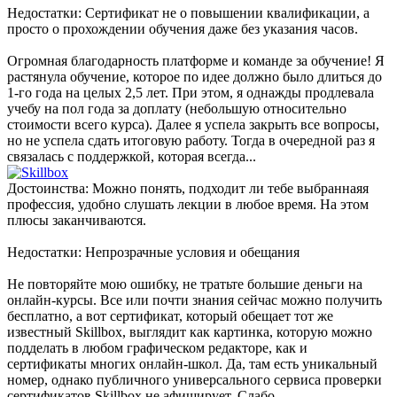
Недостатки: Сертификат не о повышении квалификации, а
просто о прохождении обучения даже без указания часов.
Огромная благодарность платформе и команде за обучение! Я
растянула обучение, которое по идее должно было длиться до
1-го года на целых 2,5 лет. При этом, я однажды продлевала
учебу на пол года за доплату (небольшую относительно
стоимости всего курса). Далее я успела закрыть все вопросы,
но не успела сдать итоговую работу. Тогда в очередной раз я
связалась с поддержкой, которая всегда...
Достоинства: Можно понять, подходит ли тебе выбраннаяя
профессия, удобно слушать лекции в любое время. На этом
плюсы заканчиваются.
Недостатки: Непрозрачные условия и обещания
Не повторяйте мою ошибку, не тратьте большие деньги на
онлайн-курсы. Все или почти знания сейчас можно получить
бесплатно, а вот сертификат, который обещает тот же
известный Skillbox, выглядит как картинка, которую можно
подделать в любом графическом редакторе, как и
сертификаты многих онлайн-школ. Да, там есть уникальный
номер, однако публичного универсального сервиса проверки
сертификатов Skillbox не афиширует. Слабо...