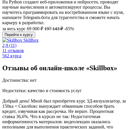
На Python создают веб-приложения и нейросети, проводят
научные вычисления и автоматизируют процессы. Вы
научитесь программировать на востребованном языке с нуля,
напишете Telegram-бота для турагентства и сможете начать
карьеру в разработке.
за весь курс
69 000 ₽
197 143 ₽
-65%
Перейти к курсу
Skillbox
2,9
(11)
11 отзывов
562 курса
Отзывы об онлайн-школе «Skillbox»
Достоинства: нет
Недостатки: качество и стоимость услуг
Добрый день! Мной был приобретен курс 3Д-визуализатор, за
150ка + Скилбокс вынуждает обманным способом брать
кредит, озвучивая как рассрочка. Не верьте. Процентная
ставка 36,6%. Что в курсах не так: Недостаточная
информативность материалов: видеолекции оказались
неполными для выполнения практических заданий, что