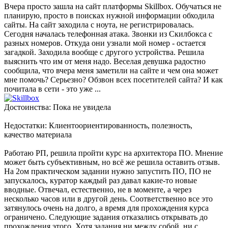
Вчера просто зашла на сайт платформы Skillbox. Обучаться не
планирую, просто в поисках нужной информации обходила
сайты. На сайт заходила с ноута, не регистрировалась.
Сегодня началась телефонная атака. Звонки из Скилбокса с
разных номеров. Откуда они узнали мой номер - остается
загадкой. Заходила вообще с другого устройства. Решила
выяснить что им от меня надо. Веселая девушка радостно
сообщила, что вчера меня заметили на сайте и чем она может
мне помочь? Серьезно? Обзвон всех посетителей сайта? И как
почитала в сети - это уже ...
Достоинства: Пока не увидела
Недостатки: Клиентоориентированность, полезность,
качество материала
Работаю РП, решила пройти курс на архитектора ПО. Мнение
может быть субъективным, но всё же решила оставить отзыв.
На 2ом практическом задании нужно запустить ПО, ПО не
запускалось, куратор каждый раз давал какие-то новые
вводные. Отвечал, естественно, не в моменте, а через
несколько часов или в другой день. Соответственно все это
затянулось очень на долго, а время для прохождения курса
ограничено. Следующие задания отказались открывать до
прохождения этого. Хотя задания ни между собой, ни с