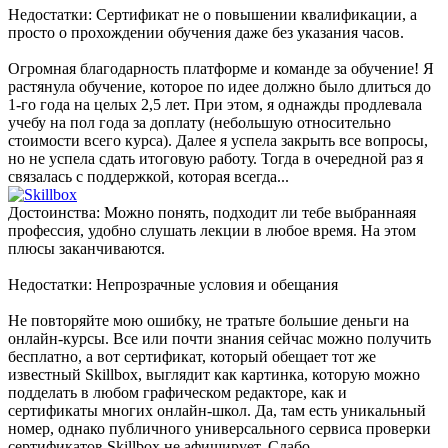
Недостатки: Сертификат не о повышении квалификации, а
просто о прохождении обучения даже без указания часов.
Огромная благодарность платформе и команде за обучение! Я
растянула обучение, которое по идее должно было длиться до
1-го года на целых 2,5 лет. При этом, я однажды продлевала
учебу на пол года за доплату (небольшую относительно
стоимости всего курса). Далее я успела закрыть все вопросы,
но не успела сдать итоговую работу. Тогда в очередной раз я
связалась с поддержкой, которая всегда...
Достоинства: Можно понять, подходит ли тебе выбраннаяя
профессия, удобно слушать лекции в любое время. На этом
плюсы заканчиваются.
Недостатки: Непрозрачные условия и обещания
Не повторяйте мою ошибку, не тратьте большие деньги на
онлайн-курсы. Все или почти знания сейчас можно получить
бесплатно, а вот сертификат, который обещает тот же
известный Skillbox, выглядит как картинка, которую можно
подделать в любом графическом редакторе, как и
сертификаты многих онлайн-школ. Да, там есть уникальный
номер, однако публичного универсального сервиса проверки
сертификатов Skillbox не афиширует. Слабо...