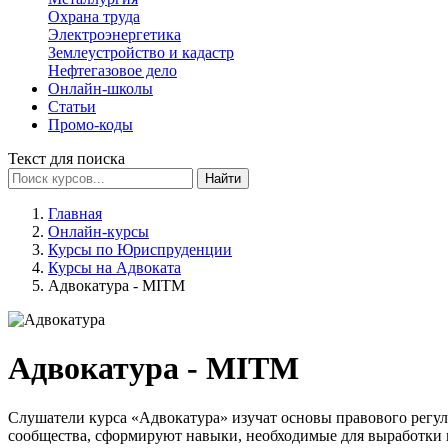
Охрана труда
Электроэнергетика
Землеустройство и кадастр
Нефтегазовое дело
Онлайн-школы
Статьи
Промо-коды
Текст для поиска
Найти
Главная
Онлайн-курсы
Курсы по Юриспруденции
Курсы на Адвоката
Адвокатура - MITM
Адвокатура - MITM
Слушатели курса «Адвокатура» изучат основы правового регу
сообщества, сформируют навыки, необходимые для выработки п