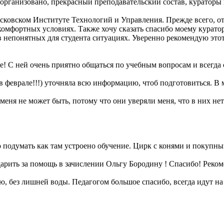
организовано, прекрасный преподавательский состав, кураторы в
овском Институте Технологий и Управления. Прежде всего, отм
 комфортных условиях. Также хочу сказать спасибо моему курато
в непонятных для студента ситуациях. Уверенно рекомендую это
! С ней очень приятно общаться по учебным вопросам и всегда 
в феврале!!!) уточняла всю информацию, чтоб подготовиться. В м
меня не может быть, потому что они уверяли меня, что в них нет
о подумать как там устроено обучение. Цирк с конями и покупн
арить за помощь в зачислении Ольгу Бородину ! Спасибо! Реко
без лишней воды. Педагогом большое спасибо, всегда идут на 