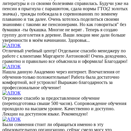
литературы и со своими болезнями справилась. Будучи уже на
пенсии я прыгнула с парашютом, сдала нормы ГТО(2 золотых
значка) , трижды побеждала в соревнованиях по зимнему
плаванию и так далее. Очень хотелось поделиться своими
знаниями с такими же пенсионерами. Но как говориться" без
бумашки -ты букашка. Многие не верят . Теперь я создаю
группу долголетия в деревне. Ваши лекции мне дали больше
уверенности в моём начинании. Здоровья...
Отличный учебный центр! Отдельное спасибо менеджеру по
работе с клиентами Маргарите Антоновой! Очень доходчиво,
грамотно и правильно все объяснила и оформила! Благодарю!
Нашла данную Академию через интернет. Впечатления от
обучения-только положительные! Работа была достаточно
комфортной, всё устроило! Выражаю благодарность за
профессиональное обучение!
Огромное спасибо за предоставленное обучение
(переподготовка свыше 500 часов). Сопровождение обучения
проходило на высшем уровне. Качественно и доступно.
Лекции на доступном языке. Рекомендую!
Были сомнения стоит ли обращаться именно в эту
образовательную организацию, сейчас смело могу что