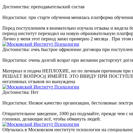
Достоинства: преподавательский состав
Недостатки: при старте обучения менялась платформа обучения
Перед поступлением я внимательно изучала отзывы и видела б
период институт переходил на новую образовательную платформ
Лично у меня этот период занял примерно 2 месяца . При этом
Достоинства: очеь быстрое офрмление договора при поступле
Недостатки: очень долгий возрат при желании расторгнут дого
Материал и подача НЕПЛОХИЕ, но по личным причинам при пр
РЕШАЕТ ВОПРОС(( ИМЕЙТЕ ЭТО ВВИДУ ПРИ ПОСТУПЛЕНИИ Так 
негативных отзывов но вынуждена
Достоинства: Нет
Недостатки: Низкое качество организации, бестолковые лектгр
Отвратительное заведение, 1000 раз подумайте, прежде чем с 
гопники, делающие всё, чтобы обмануть людей.
Обучалась в Московском институте психологии на специальнос