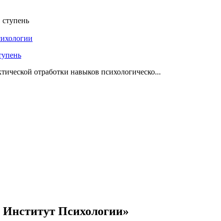
сихологии
тупень
тической отработки навыков психологическо...
 Институт Психологии»