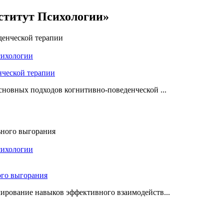
титут Психологии»
сихологии
нческой терапии
сновных подходов когнитивно-поведенческой ...
сихологии
ого выгорания
ирование навыков эффективного взаимодейств...