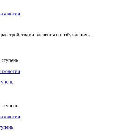
сихологии
 расстройствами влечения и возбуждения -...
сихологии
тупень
сихологии
тупень