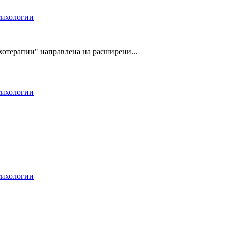
сихологии
отерапии" направлена на расширени...
сихологии
сихологии