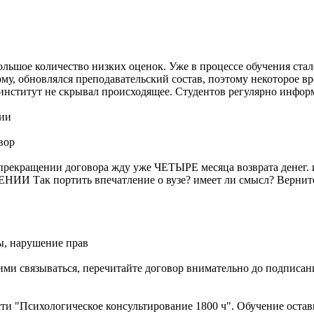
ольшое количество низких оценок. Уже в процессе обучения ста
у, обновлялся преподавательский состав, поэтому некоторое вр
 институт не скрывал происходящее. Студентов регулярно инфор
нии
вор
екращении договора жду уже ЧЕТЫРЕ месяца возврата денег. 
портить впечатление о вузе? имеет ли смысл? Верните в о
ы, нарушение прав
ними связываться, перечитайте договор внимательно до подписан
ти "Психологическое консультирование 1800 ч". Обучение оста