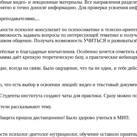
бные видео- и лекционные материалы. Все направления разделе
нятно и точно доносят информацию. Для проверки усвоения инф
реподавателями,...
ьности психолог-консультант по психосоматике и телесно-ориен
зможность задавать вопросы по интересующей тематике и получа
 живом общении. Получать возможность УЧИТЬСЯ и развиваться
 тёплые и благодарные впечатления. Особенно хочется отметит
грамма даёт крепкую теоретическую базу, а практические вебин
 всегда на связи. Было ощущение, что ты не один, и тебе дейс
, что есть выбор в освоении лекций: видео и текстовый докумен
Студенты института создают чаты для практики. Сразу можно по
ели рассказывают тему.
. Защита прошла дистанционно! Было здорово учиться в МИП.
сти психолог-диетолог-нутрициолог, обучение оставило приятны