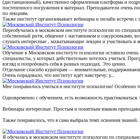
(дистанционный), качественно оформленная платформа и подро
постепенного погружения в материал. Преподаватели очень по
по лекциям.
Также институт организовывает вебинары и онлайн встречи с п
Переобучалась в московском институте психологии по специал
собственный ритм, общение с наставником и сокурсниками, во
слушать интересные , захватывающие лекции и участвовать в
Обучение в Московском институте психологии оставило очень
специалисты, у которых действительно хотелось учиться. Про
взгляд и попробовать себя в разных подходах. Это ценно.
Отдельное спасибо кураторам — внимательные, поддерживающие,
Очень порадовало, что институт идёт навстречу: у...
Мне понравилось учиться в институте психологии! Особенно то
Одновременно с обучением, есть возможность практиковаться. 
Вебинары интересные. Простым и понятным языком преподават
Также понравилось, что я сама выбрала темп освоения знаний
Я обучалась в московском институте психологии по специально