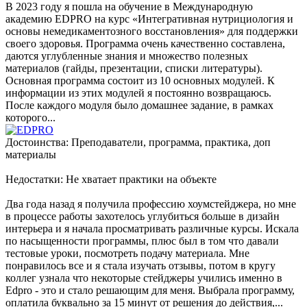
В 2023 году я пошла на обучение в Международную
академию EDPRO на курс «Интегративная нутрициология и
основы немедикаментозного восстановления» для поддержки
своего здоровья. Программа очень качественно составлена,
даются углубленные знания и множество полезных
материалов (гайды, презентации, списки литературы).
Основная программа состоит из 10 основных модулей. К
информации из этих модулей я постоянно возвращаюсь.
После каждого модуля было домашнее задание, в рамках
которого...
Достоинства: Преподаватели, программа, практика, доп
материалы
Недостатки: Не хватает практики на объекте
Два года назад я получила профессию хоумстейджера, но мне
в процессе работы захотелось углубиться больше в дизайн
интерьера и я начала просматривать различные курсы. Искала
по насыщенности программы, плюс был в том что давали
тестовые уроки, посмотреть подачу материала. Мне
понравилось все и я стала изучать отзывы, потом в кругу
коллег узнала что некоторые стейджеры учились именно в
Edpro - это и стало решающим для меня. Выбрала программу,
оплатила буквально за 15 минут от решения до действия,...