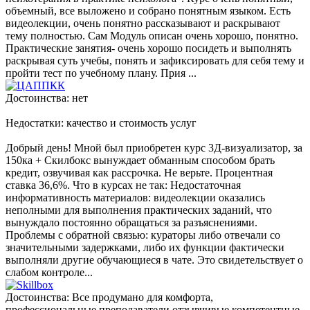
объемный, все выложено и собрано понятным языком. Есть
видеолекции, очень понятно рассказывают и раскрывают
тему полностью. Сам Модуль описан очень хорошо, понятно.
Практические занятия- очень хорошо посидеть и выполнять
раскрывая суть учебы, понять и зафиксировать для себя тему и
пройти тест по учебному плану. Прия ...
Достоинства: нет
Недостатки: качество и стоимость услуг
Добрый день! Мной был приобретен курс 3Д-визуализатор, за
150ка + Скилбокс вынуждает обманным способом брать
кредит, озвучивая как рассрочка. Не верьте. Процентная
ставка 36,6%. Что в курсах не так: Недостаточная
информативность материалов: видеолекции оказались
неполными для выполнения практических заданий, что
вынуждало постоянно обращаться за разъяснениями.
Проблемы с обратной связью: кураторы либо отвечали со
значительными задержками, либо их функции фактически
выполняли другие обучающиеся в чате. Это свидетельствует о
слабом контроле...
Достоинства: Все продумано для комфорта,
профессиональные преподаватели,отзывчивые компетентные