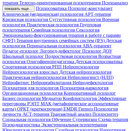
терапия
Телесно-ориентированная психотерапия
Психоанализ
Психосоматика
Психолог-консультант
показать еще...
Клиническая (медицинская) психология
АРТ-терапия
Кризисная психология
Суггестивная психология
Военная
психология
Практическая психология
Групповая
психотерапия
Семейная психология
Сексология
Эмоционально-фокусированная терапия в работе с парами
(ЭФТ)
Терапия внутренних семейных систем (IFS)
Детская
психология
Перинатальная психология
АВА-терапевт
Педагог-психолог
Логопед-дефектолог
Психолог ДОУ
Школьный психолог
Подростковая психология
Возрастная
психология
Олигофренопедагогика
Детская психосоматика
Спортивная психология
РПП
Нейропсихология
Нейропсихология взрослых
Детская нейропсихология
Практическая нейропсихология
Нейролингвист (НЛП)
Нейрофитнес
Нейрореабилитация
Нейродефектология
Психиатрия для психологов
Психиатрия-наркология
Организационная психология
Корпоративный психолог
Бизнес-психология
Медиатор
Конфликтология
Эффективные
переговоры
РЭПТ
МАК (метафорические ассоциативные
карты)
ОРКТ (краткосрочная)
EMDR
Гипноз
Психология
личности
АСТ-терапия
Транзактный анализ
Психосинтез
Социальная психология
Обучение Супервизии
Схема-терапия
Психодиагностика
Экзистенциальная психотерапия
Юридическая психология
Судебная психология
Нарративная