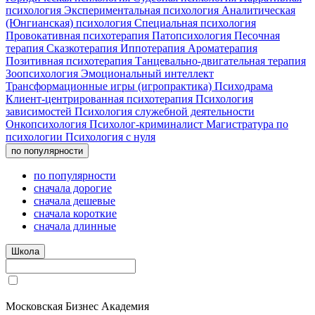
психология
Экспериментальная психология
Аналитическая
(Юнгианская) психология
Специальная психология
Провокативная психотерапия
Патопсихология
Песочная
терапия
Сказкотерапия
Иппотерапия
Ароматерапия
Позитивная психотерапия
Танцевально-двигательная терапия
Зоопсихология
Эмоциональный интеллект
Трансформационные игры (игропрактика)
Психодрама
Клиент-центрированная психотерапия
Психология
зависимостей
Психология служебной деятельности
Онкопсихология
Психолог-криминалист
Магистратура по
психологии
Психология с нуля
по популярности
по популярности
сначала дорогие
сначала дешевые
сначала короткие
сначала длинные
Школа
Московская Бизнес Академия