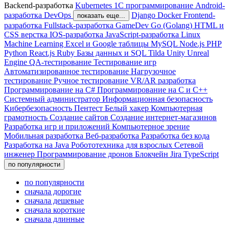
Backend-разработка
Kubernetes
1С программирование
Android-
разработка
DevOps
Django
Docker
Frontend-
показать еще...
разработка
Fullstack-разработка
GameDev
Go (Golang)
HTML и
CSS верстка
IOS-разработка
JavaScript-разработка
Linux
Machine Learning
Excel и Google таблицы
MySQL
Node.js
PHP
Python
React.js
Ruby
Базы данных и SQL
Tilda
Unity
Unreal
Engine
QA-тестирование
Тестирование игр
Автоматизированное тестирование
Нагрузочное
тестирование
Ручное тестирование
VR/AR разработка
Программирование на C#
Программирование на С и C++
Системный администратор
Информационная безопасность
Кибербезопасность
Пентест
Белый хакер
Компьютерная
грамотность
Создание сайтов
Создание интернет-магазинов
Разработка игр и приложений
Компьютерное зрение
Мобильная разработка
Веб-разработка
Разработка без кода
Разработка на Java
Робототехника для взрослых
Сетевой
инженер
Программирование дронов
Блокчейн
Jira
TypeScript
по популярности
по популярности
сначала дорогие
сначала дешевые
сначала короткие
сначала длинные