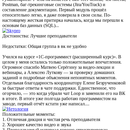
Postman, баг-трекинговые системы (Jira/YouTrack) и
составление документации. Первый модуль прошёл
относительно легко, я даже поверила в свои силы. По-
настоящему жесткая притирка началась, когда мы перешли к
основам баз данных (SQL)...
Достоинства: Лучшие преподаватели
Недостатки: Общая группа в вк не удобно
Учился на курсе «1С-программист (расширенный курс)». В
целом у меня остались только положительные впечатления.
Огромное спасибо Матвею Серёгину за видео-лекции и
вебинары, а Алексею Луткову — за проверку домашних
заданий и подробные объяснения непонятных моментов.
Отдельная благодарность координатору Елене Безрученковой
за быстрые ответы в чате поддержки. Единственное, что
огорчило, — это когда убрали чат Loop и заменили его на ВК
в итоге. В итоге уже полгода работаю программистом на
заводе, первый отчёт кстати уже написал....
Положительные моменты:
1. Отличная дикция и чистая речь преподавателя
2. Хорошее качество видео и звука
3. Преподаваемый материал хорошо структурирован