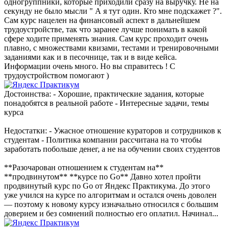
одногруппники, которые приходили сразу на выручку. Не на
секунду не было мысли " А я тут один. Кто мне подскажет ?".
Сам курс нацелен на финансовый аспект в дальнейшем
трудоустройстве, так что заранее лучше понимать в какой
сфере ходите применять знания. Сам курс проходит очень
плавно, с множествами квизами, тестами и тренировочными
заданиями как и в песочнице, так и в виде кейса.
Информации очень много. Но вы справитесь ! С
трудоустройством помогают )
Достоинства: - Хорошие, практические задания, которые
понадобятся в реальной работе - Интересные задачи, темы
курса
Недостатки: - Ужасное отношение кураторов и сотрудников к
студентам - Политика компании рассчитана на то чтобы
заработать побольше денег, а не на обучении своих студентов
**Разочарован отношением к студентам на**
**продвинутом** **курсе по Go** Давно хотел пройти
продвинутый курс по Go от Яндекс Практикума. До этого
уже учился на курсе по алгоритмам и остался очень доволен
— поэтому к новому курсу изначально относился с большим
доверием и без сомнений полностью его оплатил. Начинал...