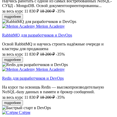
Научись работать с одной из самых востребованных NoSQL-
СУБД - MongoDB. Освой документоориентированны...
за весь курс
11 830 ₽
18 200 ₽
-35%
подробнее
Merion Academy
RabbitMQ для разработчиков и DevOps
Освой RabbitMQ и научись строить надёжные очереди и
кластеры для продакшена
за весь курс
11 830 ₽
18 200 ₽
-35%
подробнее
Merion Academy
Redis для разработчиков и DevOps
На курсе ты освоишь Redis — высокопроизводительную
NoSQL-базу данных в памяти и брокер сообщений.
за весь курс
11 830 ₽
18 200 ₽
-35%
подробнее
Слёрм