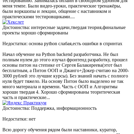
тестированию. Занималась онлайн в свободном удобном для
меня темпе. Были видео-уроки, практические тренажёры,
были воркшопы и лекции, общение с наставником и
практическими тестировщиками....
Достоинства: интересные задачи,твердая теория,финальные
проекты хорошо сформированы
Недостатки: основа python слабая,есть ошибки в спринтах
Начал обучение на Python backend разработчика. Не был
полным нулем до этого изучал фронтенд разработку, прошел
основы питон на степике от Сергея Балакиреева(этот был
бесплатным, а Питон ООП и Джанго+Докер считаю на 2000-
3000 рублей это лучшие курсы). Без знаний начать с полного
нуля будет тяжело. На основу Питон было выделено не так
много материала и времени. Часть с ООП и Алгоритмы
хороши твердая 4. Хорошо сформированы теоритическая
часть и практические...
Достоинства: Поддержка, информационность
Недостатки: нет
Всю дорогу обучения рядом были наставники, куратор,