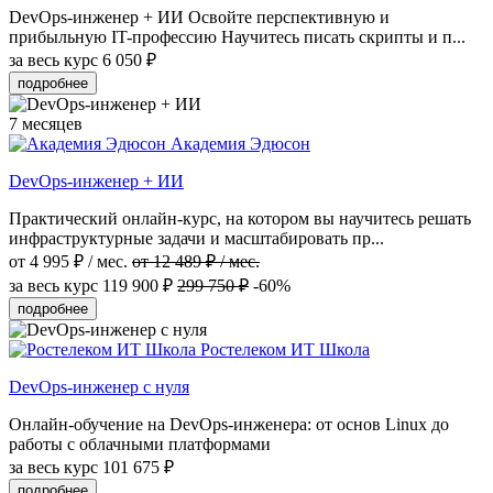
DevOps-инженер + ИИ Освойте перспективную и
прибыльную IT-профессию Научитесь писать скрипты и п...
за весь курс
6 050 ₽
подробнее
7 месяцев
Академия Эдюсон
DevOps-инженер + ИИ
Практический онлайн-курс, на котором вы научитесь решать
инфраструктурные задачи и масштабировать пр...
от 4 995 ₽ / мес.
от 12 489 ₽ / мес.
за весь курс
119 900 ₽
299 750 ₽
-60%
подробнее
Ростелеком ИТ Школа
DevOps-инженер с нуля
Онлайн-обучение на DevOps-инженера: от основ Linux до
работы с облачными платформами
за весь курс
101 675 ₽
подробнее