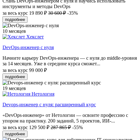
Стань DevOps-инженером с нуля и научись использовать
инструменты и методы DevOps
за весь курс
19 890 ₽
30 600 ₽
-35%
подробнее
10 месяцев
Хекслет
DevOps-инженер с нуля
Начните карьеру DevOps-инженера — с нуля до middle-уровня
за 14 месяцев. Уже в середине курса сможет...
за весь курс
99 000 ₽
подробнее
19 месяцев
Нетология
Devops-инженер с нуля: расширенный курс
«DevOps-инженер» от Нетологии — освоите профессию с
упором на практику. 200 заданий, 5 проектов, ИИ-...
за весь курс
129 500 ₽
287 865 ₽
-55%
подробнее