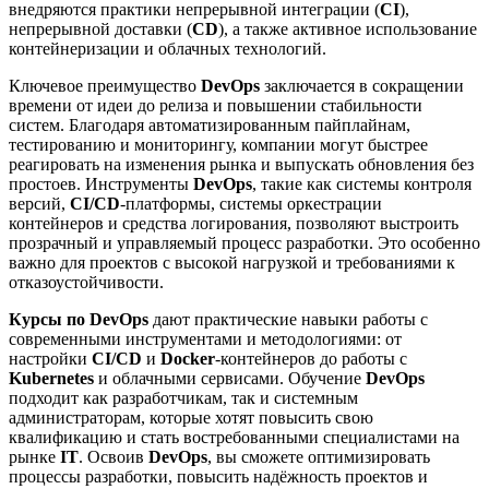
внедряются практики непрерывной интеграции (
CI
),
непрерывной доставки (
CD
), а также активное использование
контейнеризации и облачных технологий.
Ключевое преимущество
DevOps
заключается в сокращении
времени от идеи до релиза и повышении стабильности
систем. Благодаря автоматизированным пайплайнам,
тестированию и мониторингу, компании могут быстрее
реагировать на изменения рынка и выпускать обновления без
простоев. Инструменты
DevOps
, такие как системы контроля
версий,
CI/CD
-платформы, системы оркестрации
контейнеров и средства логирования, позволяют выстроить
прозрачный и управляемый процесс разработки. Это особенно
важно для проектов с высокой нагрузкой и требованиями к
отказоустойчивости.
Курсы по DevOps
дают практические навыки работы с
современными инструментами и методологиями: от
настройки
CI/CD
и
Docker
-контейнеров до работы с
Kubernetes
и облачными сервисами. Обучение
DevOps
подходит как разработчикам, так и системным
администраторам, которые хотят повысить свою
квалификацию и стать востребованными специалистами на
рынке
IT
. Освоив
DevOps
, вы сможете оптимизировать
процессы разработки, повысить надёжность проектов и