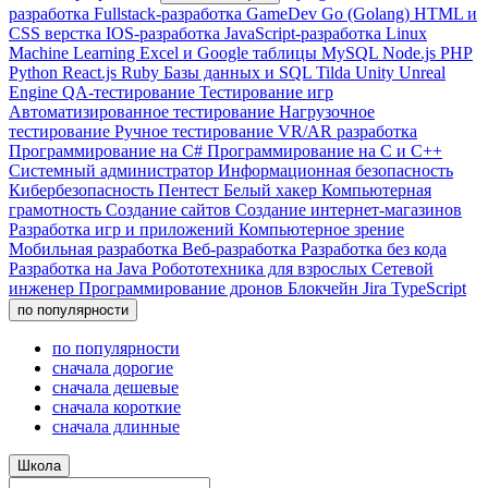
разработка
Fullstack-разработка
GameDev
Go (Golang)
HTML и
CSS верстка
IOS-разработка
JavaScript-разработка
Linux
Machine Learning
Excel и Google таблицы
MySQL
Node.js
PHP
Python
React.js
Ruby
Базы данных и SQL
Tilda
Unity
Unreal
Engine
QA-тестирование
Тестирование игр
Автоматизированное тестирование
Нагрузочное
тестирование
Ручное тестирование
VR/AR разработка
Программирование на C#
Программирование на С и C++
Системный администратор
Информационная безопасность
Кибербезопасность
Пентест
Белый хакер
Компьютерная
грамотность
Создание сайтов
Создание интернет-магазинов
Разработка игр и приложений
Компьютерное зрение
Мобильная разработка
Веб-разработка
Разработка без кода
Разработка на Java
Робототехника для взрослых
Сетевой
инженер
Программирование дронов
Блокчейн
Jira
TypeScript
по популярности
по популярности
сначала дорогие
сначала дешевые
сначала короткие
сначала длинные
Школа