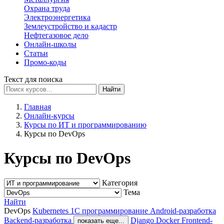
Охрана труда
Электроэнергетика
Землеустройство и кадастр
Нефтегазовое дело
Онлайн-школы
Статьи
Промо-коды
Текст для поиска
Найти
Главная
Онлайн-курсы
Курсы по ИТ и программированию
Курсы по DevOps
Курсы по DevOps
Категория
Тема
Найти
DevOps
Kubernetes
1С программирование
Android-разработка
Backend-разработка
Django
Docker
Frontend-
показать еще...